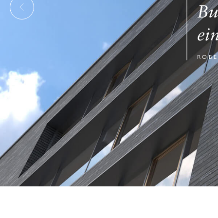
Bu
ei
ROBE