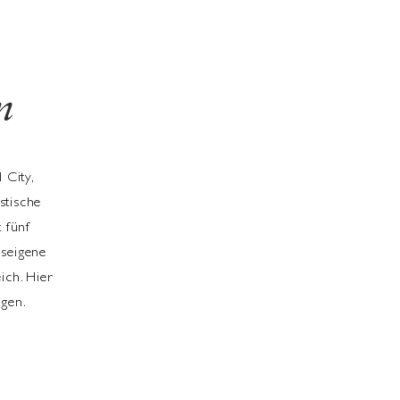
n
 City,
stische
 fünf
useigene
ich. Hier
rgen.