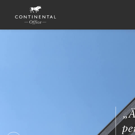
„Ä
pe