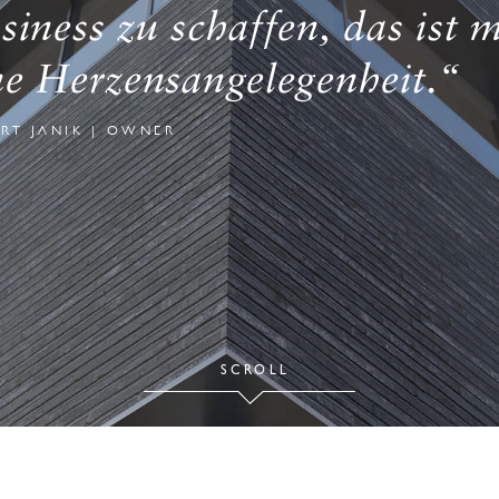
siness zu schaffen, das ist m
ne Herzensangelegenheit.“
RT JANIK | OWNER
SCROLL