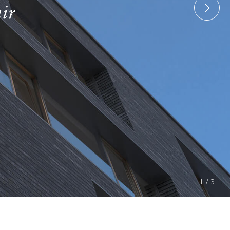
ir
1
/ 3