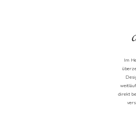
Im He
überze
Desi
weitläu
direkt b
vers